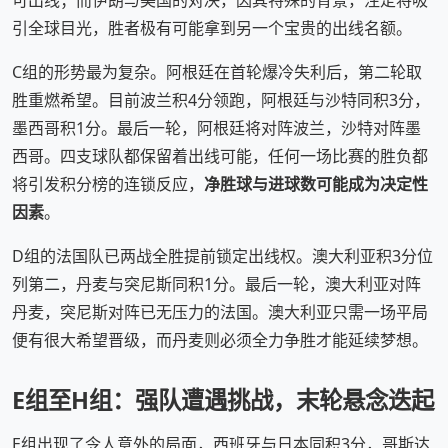
可出线；而伊朗与美国的对决，因其特殊的背景，注定将吸
引全球目光，胜者极有可能拿到另一个宝贵的出线名额。
C组的形势最为复杂。阿根廷在首轮爆冷失利后，第二轮取
胜重燃希望。目前波兰积4分领跑，阿根廷与沙特同积3分，
墨西哥积1分。最后一轮，阿根廷将对阵波兰，沙特对阵墨
西哥。四支球队都保留着出线可能，任何一场比赛的胜负都
将引发积分榜的连锁反应，
净胜球与进球数可能成为决定性
因素
。
D组的法国队已两战全胜提前锁定出线权。澳大利亚积3分位
列第二，丹麦与突尼斯同积1分。最后一轮，澳大利亚对阵
丹麦，突尼斯对阵已无压力的法国。澳大利亚只需一场平局
便有很大希望晋级，而丹麦则必须全力争胜才能延续梦想。
E组至H组：强队遭遇挑战，末轮悬念迭起
E组出现了令人意外的局面，西班牙与日本同积3分，哥斯达