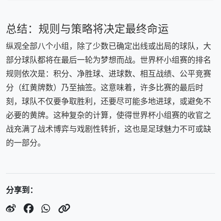
总结：规则与策略将决定最终命运
纵观全部八个小组，除了少数已确定出线或出局的球队，大
部分球队都将在最后一轮为梦想而战。世界杯小组赛的排名
规则依次是：积分、净胜球、进球数、相互战绩、公平竞赛
分（红黄牌数）乃至抽签。这意味着，许多比赛的最后时
刻，球队不仅要争取胜利，还要尽可能多地进球，或避免不
必要的黄牌。这种复杂的计算，使得世界杯小组赛的收官之
战充满了战术博弈与戏剧性转折，这也是足球魅力不可或缺
的一部分。
分享到：