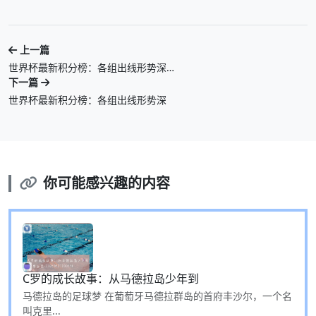
上一篇
世界杯最新积分榜：各组出线形势深…
下一篇
世界杯最新积分榜：各组出线形势深
你可能感兴趣的内容
C罗的成长故事：从马德拉岛少年到
马德拉岛的足球梦 在葡萄牙马德拉群岛的首府丰沙尔，一个名
叫克里...