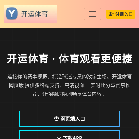
注册入口
开运体育
· 体育观看更便捷
连接你的赛事视野，打造球迷专属的数字主场。
开运体育
网页版
提供多终端支持、高清视频、 实时比分与赛事推
荐，让你随时随地畅享体育内容。
网页端入口
下载APP