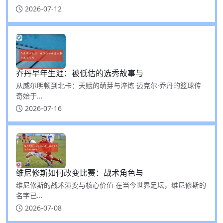
2026-07-12
乔丹早年生涯：被低估的选秀故事与
从威尔明顿到北卡：天赋的萌芽与淬炼 迈克尔·乔丹的篮球传
奇始于...
2026-07-16
维尼修斯如何改变比赛：战术角色与
维尼修斯的战术演变与核心价值 在当今世界足坛，维尼修斯的
名字已...
2026-07-08